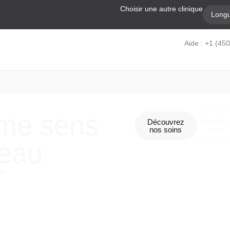
Choisir une autre clinique
Longu
Aide : +1 (45
e me sens
Découvrez
Rendez
nos soins
vous
peau
ts