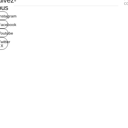
uivez-
co
ous
Instagram
Facebook
Youtube
Twitter
 X