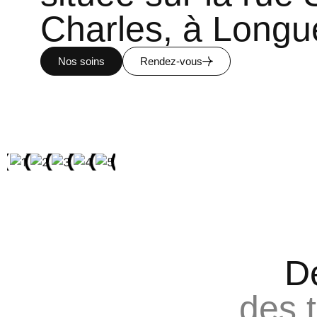
Charles, à Longue
Nos soins
Rendez-vous
De
des 