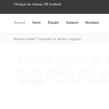
Clinique du réseau VB Instituts
Accueil
Soins
Équipe
Support
Boutique
Besoin d'aide? Consulter la section support.
Parce qu'ici, j
bien dans ma 
4.5/5
Basé sur plus de 284 avis clien