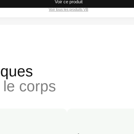
Voir ce produit
Voir tous les produits VB
iques
 le corps