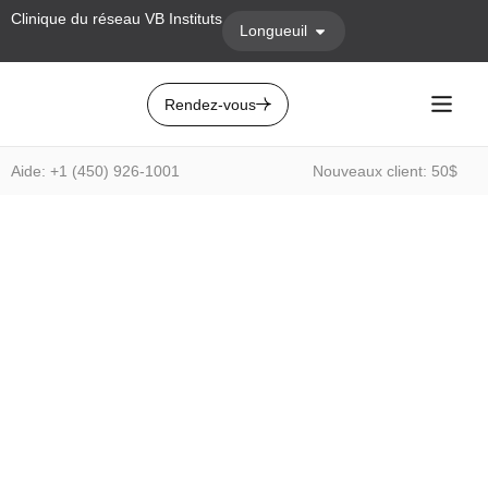
Clinique du réseau VB Instituts
Longueuil
Rendez-vous
Aide: +1 (450) 926-1001
Nouveaux client: 50$