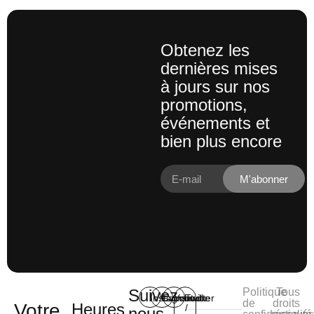
Obtenez les
dernières mises
à jours sur nos
promotions,
événements et
bien plus encore
M'abonner
Suivez-
Politique
Tous
Instagram
Facebook
Youtube
Twitter
de
droits
Votre
Heures
/
nous