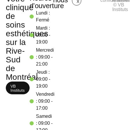
confidentialité
réservé
X
d'ouverture
© VB
clinique
Instituts
Lundi :
de
Fermé
soins
Mardi :
esthétiques
09:00 -
sur la
19:00
Rive-
Mercredi
: 09:00 -
Sud
21:00
de
Jeudi :
Montréal
09:00 -
19:00
VB
Instituts
Vendredi
: 09:00 -
17:00
Samedi
: 09:00 -