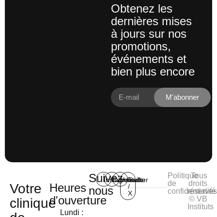
Obtenez les
dernières mises
à jours sur nos
promotions,
événements et
bien plus encore
M'abonner
Suivez-
Politique
Tous
Instagram
Facebook
Youtube
Twitter
de
droits
Votre
Heures
/
nous
confidentialité
réservé
X
d'ouverture
© VB
clinique
Instituts
Lundi :