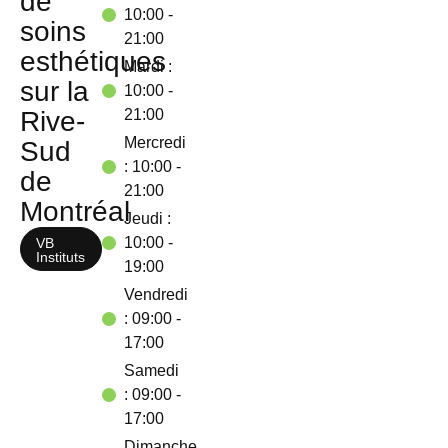
de
10:00 -
soins
21:00
esthétiques
Mardi :
sur la
10:00 -
Rive-
21:00
Mercredi
Sud
: 10:00 -
de
21:00
Montréal
Jeudi :
10:00 -
VB
Instituts
19:00
Vendredi
: 09:00 -
17:00
Samedi
: 09:00 -
17:00
Dimanche