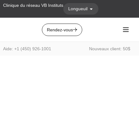
Clinique du réseau VB Instituts
Longueuil
Rendez-vous
Aide: +1 (450) 926-1001
Nouveaux client: 50$