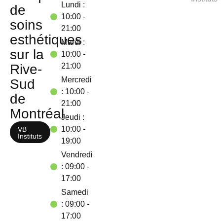
Lundi :
de
10:00 -
soins
21:00
esthétiques
Mardi :
sur la
10:00 -
Rive-
21:00
Mercredi
Sud
: 10:00 -
de
21:00
Montréal
Jeudi :
10:00 -
VB
Instituts
19:00
Vendredi
: 09:00 -
17:00
Samedi
: 09:00 -
17:00