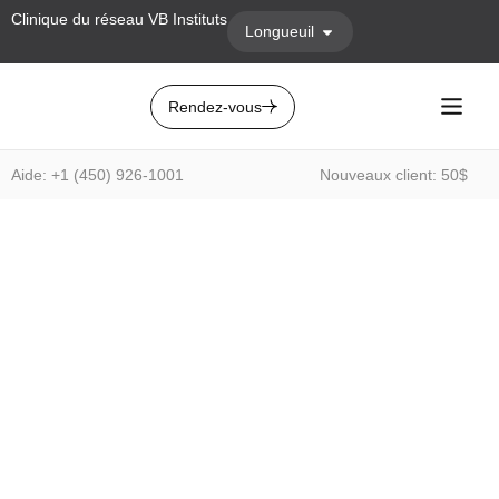
Clinique du réseau VB Instituts
Longueuil
Rendez-vous
Aide: +1 (450) 926-1001
Nouveaux client: 50$