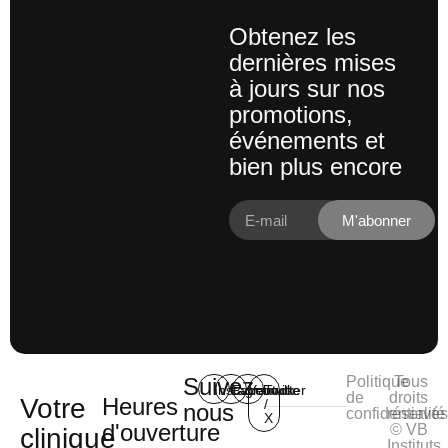
Obtenez les
dernières mises
à jours sur nos
promotions,
événements et
bien plus encore
M'abonner
Suivez-
Politique
Tous
Instagram
Facebook
Youtube
Twitter
de
droits
Votre
Heures
/
nous
confidentialité
réservé
X
d'ouverture
© VB
clinique
Instituts