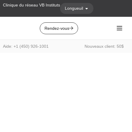
Clinique du réseau VB Instituts
Longueuil
Rendez-vous
Aide: +1 (450) 926-1001
Nouveaux client: 50$