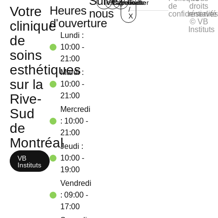
Suivez-
Instagram
Facebook
Youtube
Twitter
de
droits
Votre
Heures
/
nous
confidentialité
réservé
X
d'ouverture
© VB
clinique
Instituts
Lundi :
de
10:00 -
soins
21:00
esthétiques
Mardi :
sur la
10:00 -
Rive-
21:00
Mercredi
Sud
: 10:00 -
de
21:00
Montréal
Jeudi :
10:00 -
VB
Instituts
19:00
Vendredi
: 09:00 -
17:00