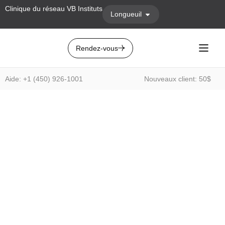
Clinique du réseau VB Instituts
Longueuil
Rendez-vous
Aide: +1 (450) 926-1001
Nouveaux client: 50$