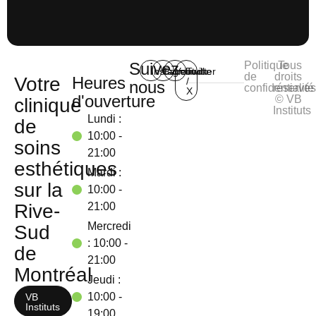
Suivez-
Politique
Tous
Instagram
Facebook
Youtube
Twitter
de
droits
Votre
Heures
/
nous
confidentialité
réservé
X
d'ouverture
© VB
clinique
Instituts
Lundi :
de
10:00 -
soins
21:00
esthétiques
Mardi :
sur la
10:00 -
Rive-
21:00
Mercredi
Sud
: 10:00 -
de
21:00
Montréal
Jeudi :
10:00 -
VB
Instituts
19:00